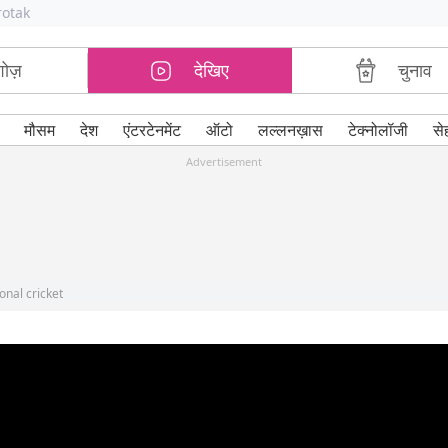
rotak
शोज़
देखिए
चुनाव
मौसम
देश
एंटरटेनमेंट
ऑटो
लल्लनख़ास
टेक्नोलॉजी
से
Advertisement
onal cricket