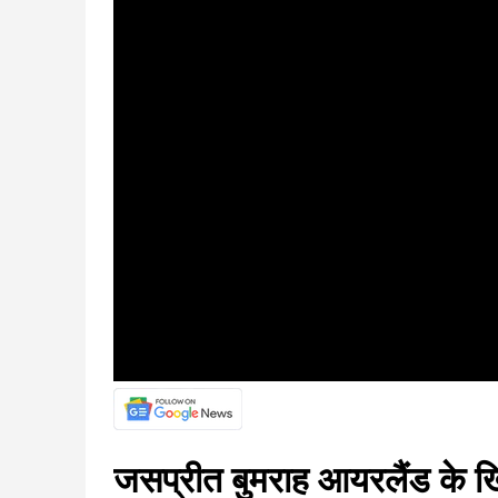
जसप्रीत बुमराह आयरलैंड के 