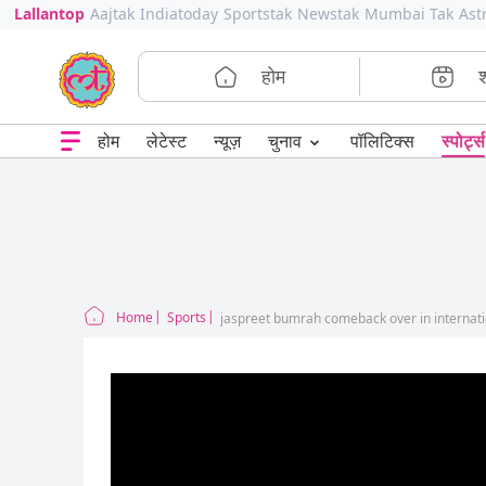
Lallantop
Aajtak
Indiatoday
Sportstak
Newstak
Mumbai Tak
Ast
होम
⌄
चुनाव
होम
लेटेस्ट
न्यूज़
पॉलिटिक्स
स्पोर्ट्स
Home
Sports
jaspreet bumrah comeback over in internati