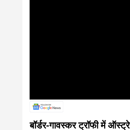
बॉर्डर-गावस्कर ट्रॉफी में ऑस्ट्र