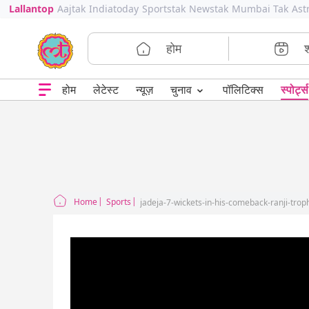
Lallantop
Aajtak
Indiatoday
Sportstak
Newstak
Mumbai Tak
Ast
होम
⌄
चुनाव
होम
लेटेस्ट
न्यूज़
पॉलिटिक्स
स्पोर्ट्स
Home
Sports
jadeja-7-wickets-in-his-comeback-ranji-trop