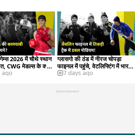
गेम्स 2026 में चौथे स्थान
ग्लासगो की ठंड में नीरज चोपड़ा
रत, CWG मेडल्स के क्या
फाइनल में पहुंचे, वेटलिफ्टिंग में भारत
s ago
7 days ago
को झटका
Advertisement