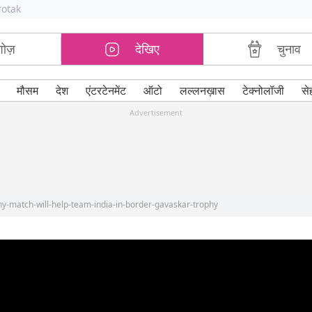
rotak
शोज़
देखिए
चुनाव
मौसम
देश
एंटरटेनमेंट
ऑटो
लल्लनख़ास
टेक्नोलॉजी
से
Advertisement
hy-match-will-help-team-india-in-border-gavaskar-trophy