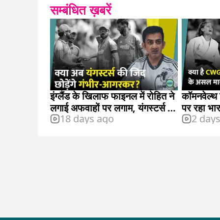
सम्बंधित ख़बरें
इंग्लैंड के खिलाफ फाइनल में रोहित ने
कॉमनवेल्थ 
लगाई अफवाहों पर लगाम, यंगस्टर्स हुए
पर रहा भा
18 days ago
2 day
फेल
मायने?