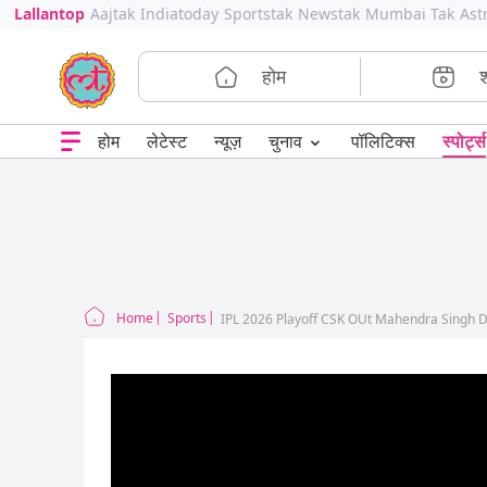
Lallantop
Aajtak
Indiatoday
Sportstak
Newstak
Mumbai Tak
Ast
होम
⌄
चुनाव
होम
लेटेस्ट
न्यूज़
पॉलिटिक्स
स्पोर्ट्स
Home
Sports
IPL 2026 Playoff CSK OUt Mahendra Singh 