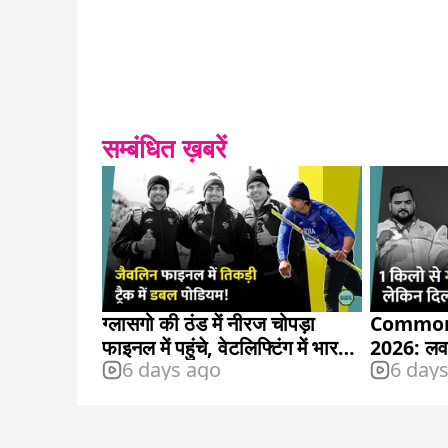
सम्बंधित ख़बरें
ग्लासगो की ठंड में नीरज चोपड़ा
Common
फाइनल में पहुंचे, वेटलिफ्टिंग में भारत
2026: लवप
6 days ago
6 day
को झटका
मेडल जीता