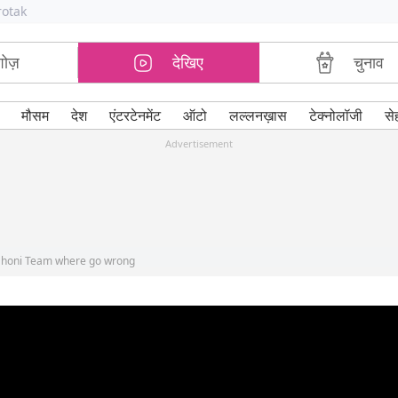
rotak
शोज़
देखिए
चुनाव
मौसम
देश
एंटरटेनमेंट
ऑटो
लल्लनख़ास
टेक्नोलॉजी
से
Advertisement
Dhoni Team where go wrong