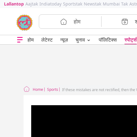
Lallantop
Aajtak
Indiatoday
Sportstak
Newstak
Mumbai Tak
Ast
होम
⌄
चुनाव
होम
लेटेस्ट
न्यूज़
पॉलिटिक्स
स्पोर्ट्स
Home
Sports
If these mistakes are not rectified, then the