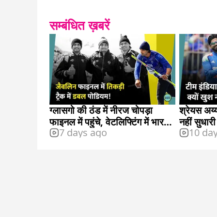
सम्बंधित ख़बरें
ग्लासगो की ठंड में नीरज चोपड़ा
श्रेयस अय्
फाइनल में पहुंचे, वेटलिफ्टिंग में भारत
नहीं सुधारी
7 days ago
10 da
को झटका