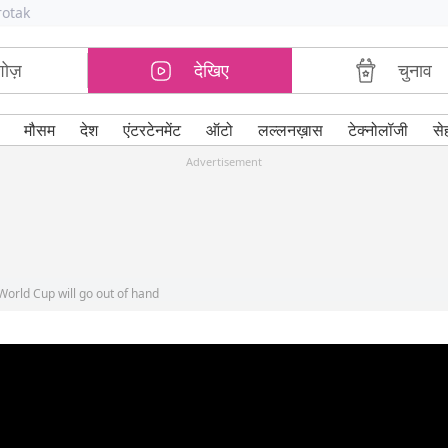
rotak
शोज़
देखिए
चुनाव
मौसम
देश
एंटरटेनमेंट
ऑटो
लल्लनख़ास
टेक्नोलॉजी
से
Advertisement
 World Cup will go out of hand