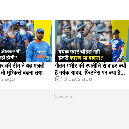
यर की टीम ने यह गलती
गौतम गंभीर की रणनीति से बाहर क्यों
 तो मुश्किलें बढ़ना तय!
हैं मयंक यादव, फिटनेस पर क्या है
ys ago
13 days ago
योजना?
Advertisement