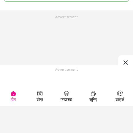
Advertisement
Advertisement
होम
शोज़
फटाफट
सुनिए
शॉर्ट्स
Top Shows
LallanKhas News
Entertainment
News
The Lallantop Show
Hindi Satire & Humor
Duniyadaari
Lallankhas Specials