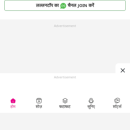
लल्लनटॉप का
चैनल
करें
JOIN
Advertisement
Advertisement
होम
शोज़
फटाफट
सुनिए
शॉर्ट्स
Top Shows
LallanKhas News
Entertainment