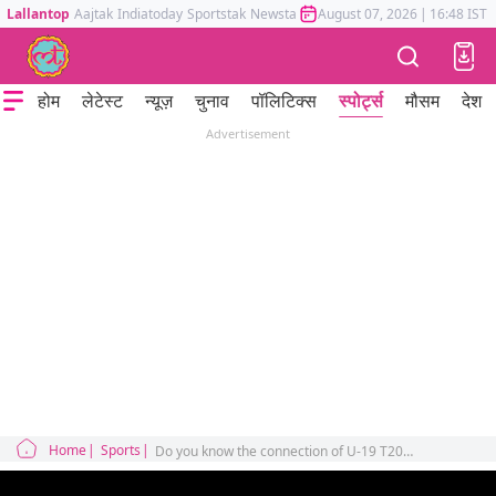
Lallantop
Aajtak
Indiatoday
Sportstak
Newstak
Mumbai Tak
August 07, 2026
Astrotak
|
16:48 IST
होम
लेटेस्ट
न्यूज़
चुनाव
पॉलिटिक्स
स्पोर्ट्स
मौसम
देश
Advertisement
Home
Sports
Do you know the connection of U-19 T20 Women's World Cup 2023 Shafali Verma with Sachin