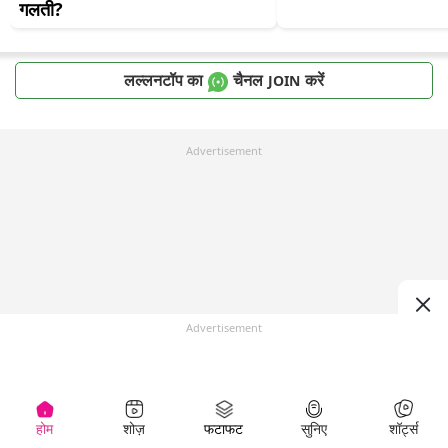
गलती?
लल्लनटॉप का
चैनल
करें
JOIN
Advertisement
Advertisement
होम
शोज़
फटाफट
सुनिए
शॉर्ट्स