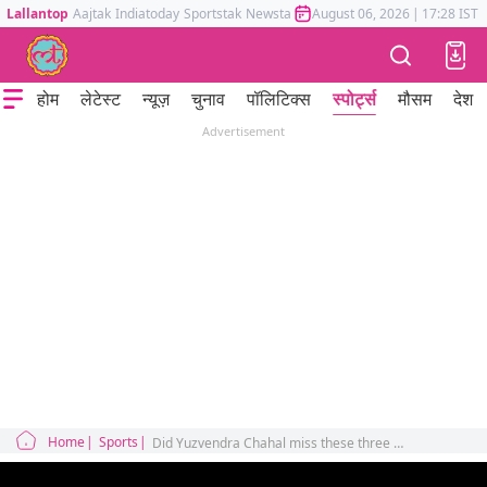
Lallantop
Aajtak
Indiatoday
Sportstak
Newstak
Mumbai Tak
August 06, 2026
Astrotak
|
17:28 IST
होम
लेटेस्ट
न्यूज़
चुनाव
पॉलिटिक्स
स्पोर्ट्स
मौसम
देश
Advertisement
Home
Sports
Did Yuzvendra Chahal miss these three balls against the West Indies?