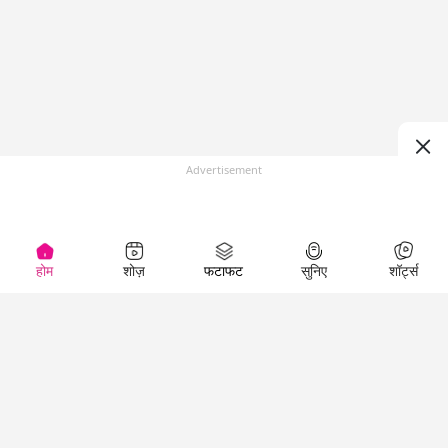
Advertisement
होम
शोज़
फटाफट
सुनिए
शॉर्ट्स
Top Shows
LallanKhas News
Entertainment
News
The Lallantop Show
Hindi Satire & Humor
Duniyadaari
Lallankhas Specials
Guest in the
Breaking News
Entertainment News
Newsroom
Top Political News
Hindi
Netanagri
Hindi
Top stories Cinema
Lallantop Baithki
Top History News
Entertainment Special
Kharcha Paani
Real Stories News
News