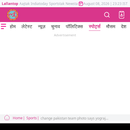
Lallantop
Aajtak
Indiatoday
Sportstak
Newstak
Mumbai Tak
August 08, 2026
Astrotak
|
23:23 IST
होम
लेटेस्ट
न्यूज़
चुनाव
पॉलिटिक्स
स्पोर्ट्स
मौसम
देश
Advertisement
Home
Sports
change pakistan team photo says yograj singh slams akram and akhtar