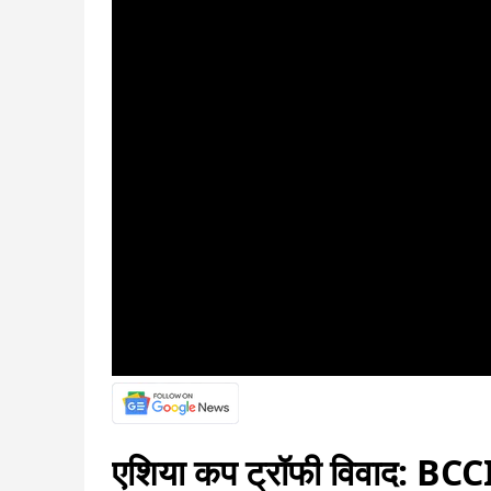
एशिया कप ट्रॉफी विवाद: BCC