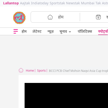
Lallantop
Aajtak
Indiatoday
Sportstak
Newstak
Mumbai Tak
Ast
होम
⌄
चुनाव
होम
लेटेस्ट
न्यूज़
पॉलिटिक्स
स्पोर्ट्स
Home
Sports
BCCI PCB Chief Mohsin Naqvi Asia Cup troph