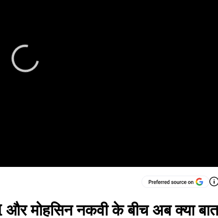
I और मोहसिन नकवी के बीच अब क्या बा