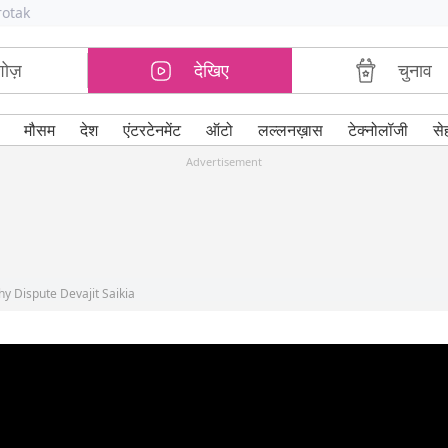
rotak
शोज़
देखिए
चुनाव
मौसम
देश
एंटरटेनमेंट
ऑटो
लल्लनख़ास
टेक्नोलॉजी
से
Advertisement
y Dispute Devajit Saikia