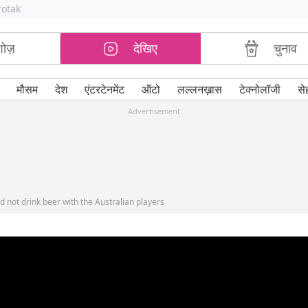
rotak
शोज़
देखिए
चुनाव
मौसम
देश
एंटरटेनमेंट
ऑटो
लल्लनख़ास
टेक्नोलॉजी
से
Advertisement
 not drink beer with the Australian players