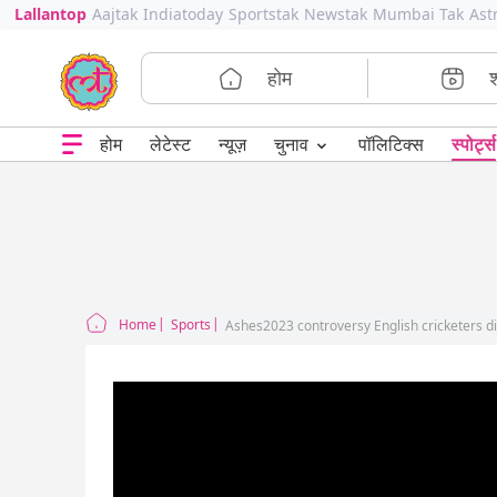
Lallantop
Aajtak
Indiatoday
Sportstak
Newstak
Mumbai Tak
Ast
होम
⌄
चुनाव
होम
लेटेस्ट
न्यूज़
पॉलिटिक्स
स्पोर्ट्स
Home
Sports
Ashes2023 controversy English cricketers did