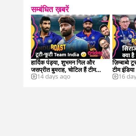
सम्बंधित ख़बरें
हार्दिक पंड्या, शुभमन गिल और
ज़िम्बाब्वे 
जसप्रीत बुमराह, चोटिल हैं टीम
टीम इंडिया
14 days ago
16 da
इंडिया के कई प्लेयर्स