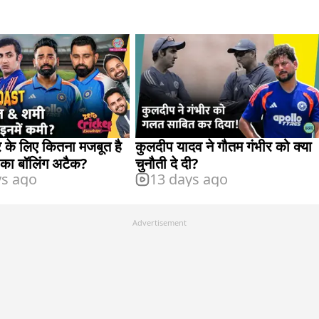
टूर के लिए कितना मजबूत है
कुलदीप यादव ने गौतम गंभीर को क्या
 का बॉलिंग अटैक?
चुनौती दे दी?
ys ago
13 days ago
Advertisement