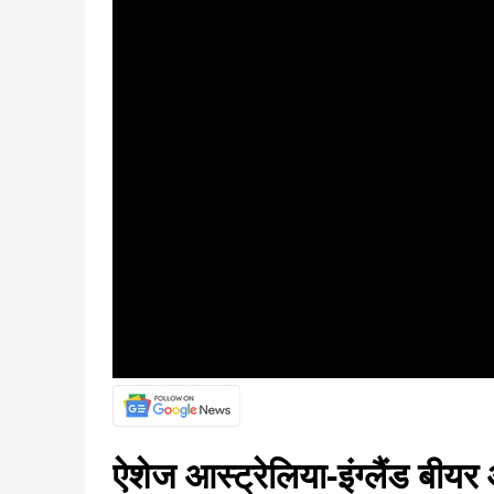
ऐशेज आस्ट्रेलिया-इंग्लैंड बीय