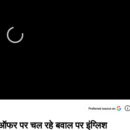
र ऑफर पर चल रहे बवाल पर इंग्लिश