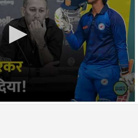
आपके
इनबॉक्स
में