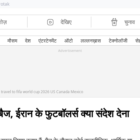
rotak
शोज़
देखिए
चुनाव
मौसम
देश
एंटरटेनमेंट
ऑटो
लल्लनख़ास
टेक्नोलॉजी
से
Advertisement
 travel to fifa world cup 2026 US Canada Mexico
ज, ईरान के फुटबॉलर्स क्या संदेश देना