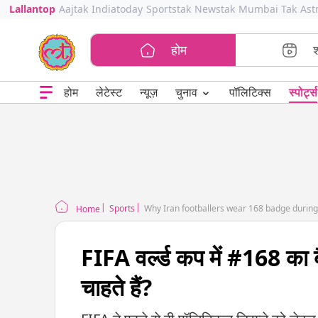
Lallantop
Aajtak
Indiatoday
Sportstak
Newstak
Mumbai Tak
Ast
होम
⌄
चुनाव
होम
लेटेस्ट
न्यूज़
पॉलिटिक्स
स्पोर्ट्स
Sports
Why Iran footballers wear 168 badge during
Home
FIFA वर्ल्ड कप में #168 का बै
चाहते हैं?