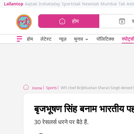
Lallantop
Aajtak
Indiatoday
Sportstak
Newstak
Mumbai Tak
Ast
होम
⌄
चुनाव
होम
लेटेस्ट
न्यूज़
पॉलिटिक्स
स्पोर्ट्स
Sports
WFI chief Brijbhushan Sharan Singh denied 
Home
बृजभूषण सिंह बनाम भारतीय प
30 रेसलर्स धरने पर बैठे हैं.