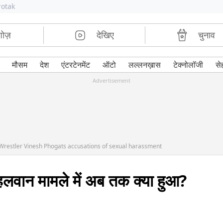
rotak
शोज़
देखिए
चुनाव
मौसम
देश
एंटरटेनमेंट
ऑटो
लल्लनख़ास
टेक्नोलॉजी
से
Advertisement
Wrestler Vinesh Phogats accusations of sexual harassment
हलवान मामले में अब तक क्या हुआ?