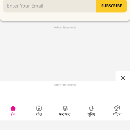
SUBSCRIBE
Advertisement
Advertisement
होम
शोज़
फटाफट
सुनिए
शॉर्ट्स
(
)