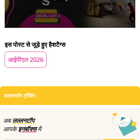
0
seconds
of
इस पोस्ट से जुड़े हुए हैशटैग्स
11
minutes,
22
आईपीएल 2026
seconds
लल्लनटॉप ट्रेंडिंग
अब
लल्लनटॉप
आपके
इनबॉक्स
में