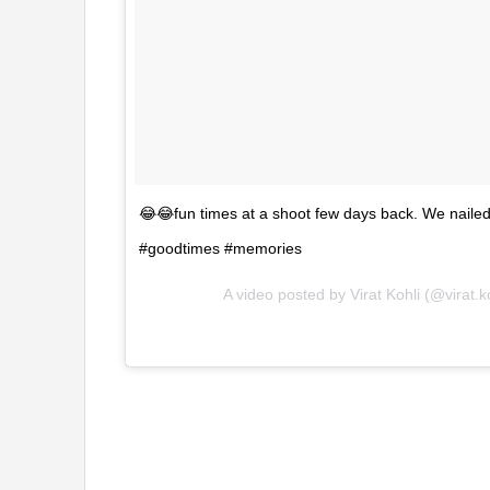
😂😂fun times at a shoot few days back. We nailed
#goodtimes #memories
A video posted by Virat Kohli (@virat.k