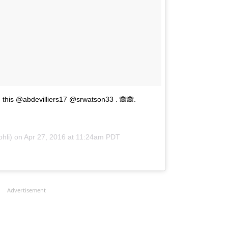
 this @abdevilliers17 @srwatson33 . 🙈🙈.
ohli) on
Apr 27, 2016 at 11:24am PDT
Advertisement