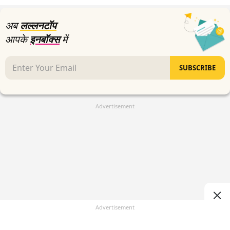
17
seconds
अब
लल्लनटॉप
आपके
इनबॉक्स
में
SUBSCRIBE
Advertisement
Advertisement