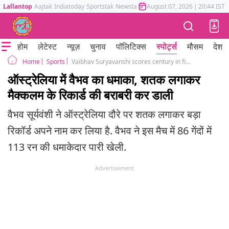
Lallantop
Aajtak
Indiatoday
Sportstak
Newstak
Mumbai Tak
August 07, 2026
Astrotak
|
20:44 IST
होम
लेटेस्ट
न्यूज़
चुनाव
पॉलिटिक्स
स्पोर्ट्स
मौसम
देश
Sports
Vaibhav Suryavanshi scores century in first red ball match vs Australia hammers 8 sixes
Home
ऑस्ट्रेलिया में वैभव का धमाका, शतक लगाकर
मैक्कलम के रिकार्ड की बराबरी कर डाली
​वैभव सूर्यवंशी ने ऑस्ट्रेलिया दौरे पर शतक लगाकर बड़ा
रिकॉर्ड अपने नाम कर लिया है. वैभव ने इस मैच में 86 गेंदों में
113 रन की धमाकेदार पारी खेली.
Advertisement