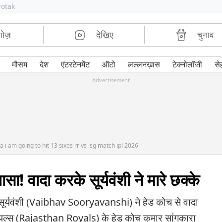
rotak
शोज़
देखिए
चुनाव
मौसम
देश
एंटरटेनमेंट
ऑटो
लल्लनख़ास
टेक्नोलॉजी
से
Advertisement
i am going to hit 13 sixes rr vs lsg match ipl 2026
! वादा करके सूर्यवंशी ने मारे छक्के
 सूर्यवंशी (Vaibhav Sooryavanshi) ने हेड कोच से वादा
ॉयल्स (Rajasthan Royals) के हेड कोच कुमार सांगकारा