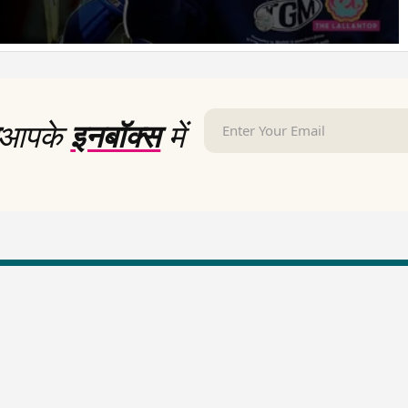
आपके
इनबॉक्स
में
LallanKhas News
Entertainment New
Hindi Satire & Humor
Entertainment News Hindi
Lallankhas Specials
Top stories Cinema
Breaking News
Entertainment Special New
Top Political News Hindi
Top movies series review