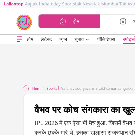
Lallantop
Aajtak
Indiatoday
Sportstak
Newstak
Mumbai Tak
Ast
होम
⌄
चुनाव
होम
लेटेस्ट
न्यूज़
पॉलिटिक्स
स्पोर्ट्स
Sports
Vaibhav sooryavanshi told kumar sangakkara 
Home
वैभव पर कोच संगकारा का खुलासा
IPL 2026 में एक ऐसा भी मैच हुआ, जिसमें वैभव
करके छक्के मारे थे. इसका खुलासा राजस्थान र