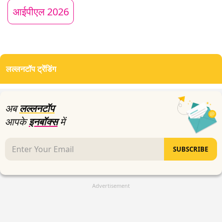
44
आईपीएल 2026
seconds
लल्लनटॉप ट्रेंडिंग
अब
लल्लनटॉप
आपके
इनबॉक्स
में
SUBSCRIBE
Advertisement