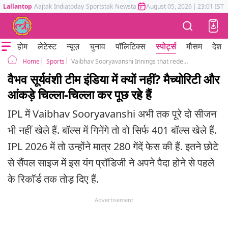
Lallantop
Aajtak
Indiatoday
Sportstak
Newstak
Mumbai Tak
August 05, 2026
Astrotak
|
23:01 IST
होम
लेटेस्ट
न्यूज़
चुनाव
पॉलिटिक्स
स्पोर्ट्स
मौसम
देश
Sports
Vaibhav Sooryavanshi Innings that redefined what is possible in T20s team india
Home
वैभव सूर्यवंशी टीम इंडिया में क्यों नहीं? मैच्योरिटी और
आंकड़े चिल्ला-चिल्ला कर पूछ रहे हैं
IPL में Vaibhav Sooryavanshi अभी तक पूरे दो सीजन
भी नहीं खेले हैं. बॉल्स में गिनेंगे तो वो सिर्फ 401 बॉल्स खेले हैं.
IPL 2026 में तो उन्होंने मात्र 280 गेंदें फेस की हैं. इतने छोटे
से सैंपल साइज में इस यंग प्रॉडिजी ने अपने पैदा होने से पहले
के रिकॉर्ड तक तोड़ दिए हैं.
Advertisement