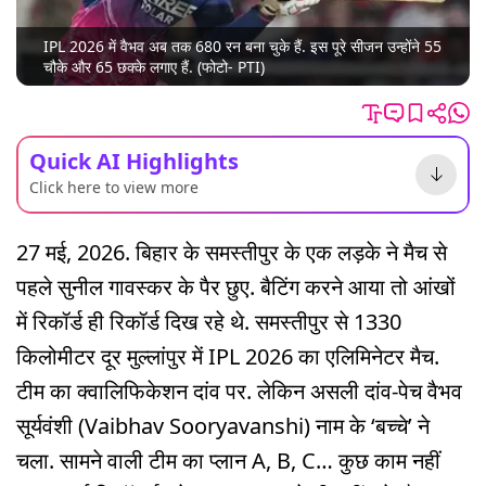
IPL 2026 में वैभव अब तक 680 रन बना चुके हैं. इस पूरे सीजन उन्होंने 55
चौके और 65 छक्के लगाए हैं. (फोटो- PTI)
Quick AI Highlights
Click here to view more
27 मई, 2026. बिहार के समस्तीपुर के एक लड़के ने मैच से
पहले सुनील गावस्कर के पैर छुए. बैटिंग करने आया तो आंखों
में रिकॉर्ड ही रिकॉर्ड दिख रहे थे. समस्तीपुर से 1330
किलोमीटर दूर मुल्लांपुर में IPL 2026 का एलिमिनेटर मैच.
टीम का क्वालिफिकेशन दांव पर. लेकिन असली दांव-पेच वैभव
सूर्यवंशी (Vaibhav Sooryavanshi) नाम के ‘बच्चे’ ने
चला. सामने वाली टीम का प्लान A, B, C… कुछ काम नहीं