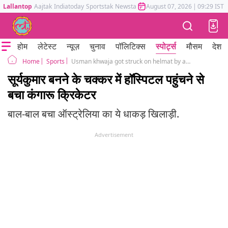
Lallantop
Aajtak
Indiatoday
Sportstak
Newstak
Mumbai Tak
August 07, 2026
Astrotak
|
09:29 IST
होम
लेटेस्ट
न्यूज़
चुनाव
पॉलिटिक्स
स्पोर्ट्स
मौसम
देश
Sports
Usman khwaja got struck on helmat by a bouncer from Jason behrandorff In BBL Match
Home
सूर्यकुमार बनने के चक्कर में हॉस्पिटल पहुंचने से
बचा कंगारू क्रिकेटर
बाल-बाल बचा ऑस्ट्रेलिया का ये धाकड़ खिलाड़ी.
Advertisement