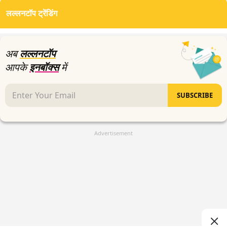
of
लल्लनटॉप ट्रेंडिंग
2
minutes,
16
seconds
अब
लल्लनटॉप
आपके
इनबॉक्स
में
SUBSCRIBE
Advertisement