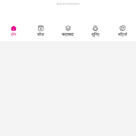
Advertisement
होम
शोज़
फटाफट
सुनिए
शॉर्ट्स
(
)
Top Shows
LallanKhas News
Entertainment
News
The Lallantop Show
Hindi Satire & Humor
Duniyadaari
Lallankhas Specials
Guest in the
Breaking News
Entertainment News
Newsroom
Top Political News
Hindi
Netanagri
Hindi
Top stories Cinema
Lallantop Baithki
Top History News
Entertainment Special
Kharcha Paani
Real Stories News
News
Aasan Bhasha Mein
Latest Political News
Top movies series
Social List
Top Literature News
review
Tarikh
Top Persons News
Latest Entertainment
Sehat
Top Profiles
News
The Cinema Show
Viral News
Business News
Technology
Top News
News
Business News in
Breaking News Hindi
Hindi
Top News Hindi
Latest Business News
Technology News in
Latest News Hindi
Business Special News
Hindi
Social Media News