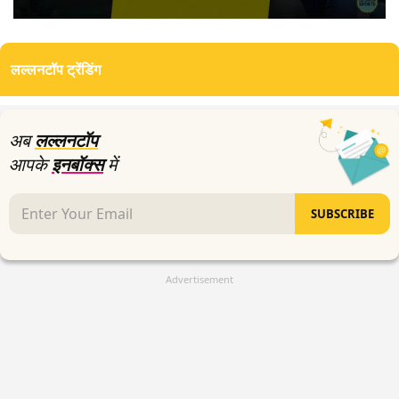
0
seconds
of
लल्लनटॉप ट्रेंडिंग
0
seconds
अब
लल्लनटॉप
आपके
इनबॉक्स
में
SUBSCRIBE
Advertisement