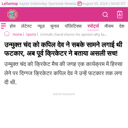
Lallantop
Aajtak
Indiatoday
Sportstak
Newstak
Mumbai Tak
August 09, 2026
Astrotak
|
04:00 IST
होम
लेटेस्ट
न्यूज़
चुनाव
पॉलिटिक्स
स्पोर्ट्स
मौसम
देश
Sports
Unmukt chand shares his opinion why kapil dev scolded him in a programme
Home
उन्मुक्त चंद को कपिल देव ने सबके सामने लगाई थी
फटकार, अब पूर्व क्रिकेटर ने बताया असली सच!
उन्मुक्त चंद को क्रिकेट मैच की जगह एक कार्यक्रम में हिस्सा
लेने पर दिग्गज क्रिकेटर कपिल देव ने उन्हें फटकार तक लगा
दी थी.
Advertisement