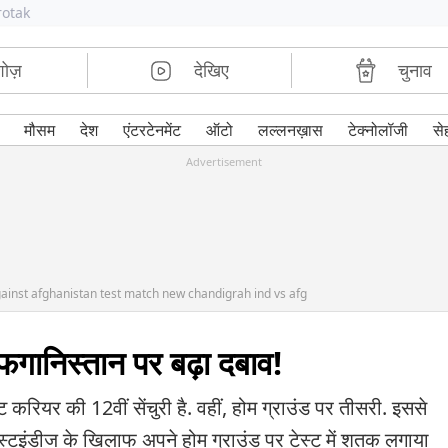
rotak
शोज़
देखिए
चुनाव
मौसम
देश
एंटरटेनमेंट
ऑटो
लल्लनख़ास
टेक्नोलॉजी
से
Advertisement
gainst afghanistan test match new chandigrah ind vs afg
अफगानिस्तान पर बढ़ा दबाव!
करियर की 12वीं सेंचुरी है. वहीं, होम ग्राउंड पर तीसरी. इससे
ें वेस्टइंडीज के खिलाफ अपने होम ग्राउंड पर टेस्ट में शतक लगाया