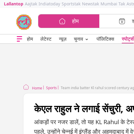
Lallantop
Aajtak
Indiatoday
Sportstak
Newstak
Mumbai Tak
Ast
होम
⌄
चुनाव
होम
लेटेस्ट
न्यूज़
पॉलिटिक्स
स्पोर्ट्स
Sports
Team india batter Kl rahul scored century a
Home
केएल राहुल ने लगाई सेंचुरी, 
आंकड़ों पर नजर डालें, तो यह KL Rahul के टेस्ट 
पहले, उन्होंने चेन्नई में इंग्लैंड और अहमदाबाद म