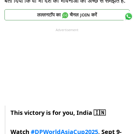
बता दिया कि वो भी देश की भावनाओं को अच्छे से समझते हैं.
लल्लनटॉप का
चैनल
करें
JOIN
Advertisement
This victory is for you, India 🇮🇳
Watch
#DPWorldAsiaCup2025
, Sept 9-