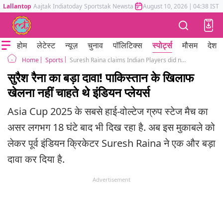
Lallantop
Aajtak
Indiatoday
Sportstak
Newstak
Mumbai Tak
August 10, 2026
Astrotak
|
04:38 IST
होम
लेटेस्ट
न्यूज़
चुनाव
पॉलिटिक्स
स्पोर्ट्स
मौसम
देश
Sports
Suresh Raina claims Indian Players did not want to play against Pakistan
Home
सुरैश रैना का बड़ा दावा! पाकिस्तान के खि‍लाफ
खेलना नहीं चाहते थे इंडियन प्लेयर्स
Asia Cup 2025 के सबसे हाई-वोल्टेज ग्रुप स्टेज मैच का
असर लगभग 18 घंटे बाद भी दिख रहा है. अब इस मुकाबले को
लेकर पूर्व इंडियन क्र‍िकेटर Suresh Raina ने एक और बड़ा
दावा कर दिया है.
Advertisement