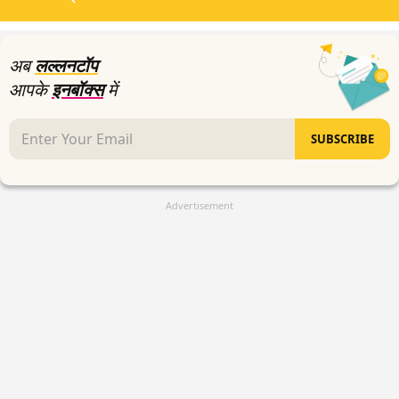
minutes,
15
seconds
अब
लल्लनटॉप
आपके
इनबॉक्स
में
SUBSCRIBE
Advertisement