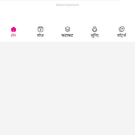
Advertisement
होम
शोज़
फटाफट
सुनिए
शॉर्ट्स
(
)
Top Shows
LallanKhas News
Entertainment
News
The Lallantop Show
Hindi Satire & Humor
Duniyadaari
Lallankhas Specials
Guest in the
Breaking News
Entertainment News
Newsroom
Top Political News
Hindi
Netanagri
Hindi
Top stories Cinema
Lallantop Baithki
Top History News
Entertainment Special
Kharcha Paani
Real Stories News
News
Aasan Bhasha Mein
Latest Political News
Top movies series
Social List
Top Literature News
review
Tarikh
Top Persons News
Latest Entertainment
Sehat
Top Profiles
News
The Cinema Show
Viral News
Business News
Technology
Top News
News
Business News in
Breaking News Hindi
Hindi
Top News Hindi
Latest Business News
Technology News in
Latest News Hindi
Business Special News
Hindi
Social Media News