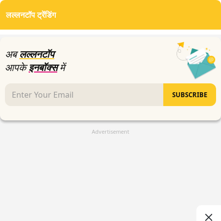
of
लल्लनटॉप ट्रेंडिंग
2
minutes,
0
अब
लल्लनटॉप
आपके
इनबॉक्स
में
SUBSCRIBE
Advertisement