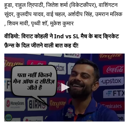
हूडा, राहुल त्रिपाठी, जितेश शर्मा (विकेटकीपर), वाशिंगटन
सुंदर, कुलदीप यादव, वाई चहल, अर्शदीप सिंह, उमरान मलिक
, शिवम मावी, पृथ्वी शॉ, मुकेश कुमार
वीडियो: विराट कोहली ने Ind vs SL मैच के बाद क्रिकेट
फ़ैन्स के दिल जीतने वाली बात कह दी!
0
seconds