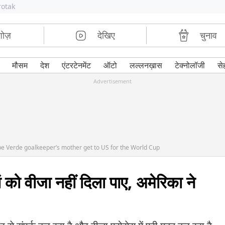
rotak
शोज़
देखिए
चुनाव
मौसम
देश
एंटरटेनमेंट
ऑटो
लल्लनख़ास
टेक्नोलॉजी
से
Advertisement
ape Verde goalkeeper’s mother get to US for the World Cup
ां को वीजा नहीं दिला पाए, अमेरिका ने