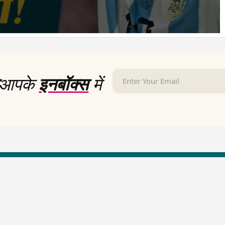
आपके
इनबॉक्स
में
LallanKhas News
Entertainment New
Hindi Satire & Humor
Entertainment News Hindi
Lallankhas Specials
Top stories Cinema
Breaking News
Entertainment Special New