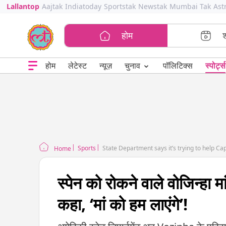
Lallantop
Aajtak
Indiatoday
Sportstak
Newstak
Mumbai Tak
Ast
होम
⌄
चुनाव
होम
लेटेस्ट
न्यूज़
पॉलिटिक्स
स्पोर्ट्स
Sports
State Department says it’s trying to help C
Home
स्पेन को रोकने वाले वोजिन्हा म
कहा, ‘मां को हम लाएंगे’!