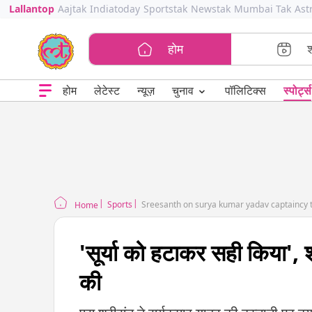
Lallantop
Aajtak
Indiatoday
Sportstak
Newstak
Mumbai Tak
Ast
होम
⌄
चुनाव
होम
लेटेस्ट
न्यूज़
पॉलिटिक्स
स्पोर्ट्स
Sports
Sreesanth on surya kumar yadav captaincy t
Home
'सूर्या को हटाकर सही किया', 
की