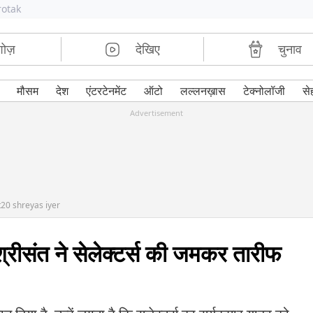
rotak
शोज़
देखिए
चुनाव
मौसम
देश
एंटरटेनमेंट
ऑटो
लल्लनख़ास
टेक्नोलॉजी
से
Advertisement
20 shreyas iyer
श्रीसंत ने सेलेक्टर्स की जमकर तारीफ