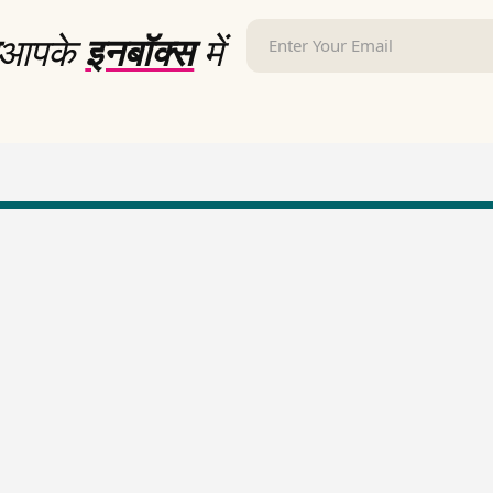
आपके
इनबॉक्स
में
LallanKhas News
Entertainment New
Hindi Satire & Humor
Entertainment News Hindi
Lallankhas Specials
Top stories Cinema
Breaking News
Entertainment Special New
Top Political News Hindi
Top movies series review
Top History News
Latest Entertainment News
Real Stories News
Latest Political News
Top Literature News
Top Persons News