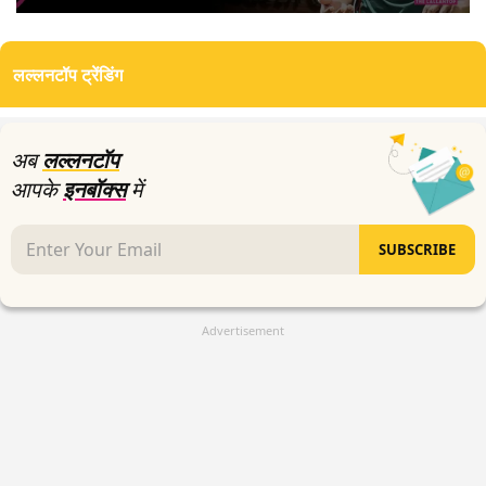
0
seconds
of
लल्लनटॉप ट्रेंडिंग
4
minutes,
32
seconds
अब
लल्लनटॉप
आपके
इनबॉक्स
में
SUBSCRIBE
Advertisement