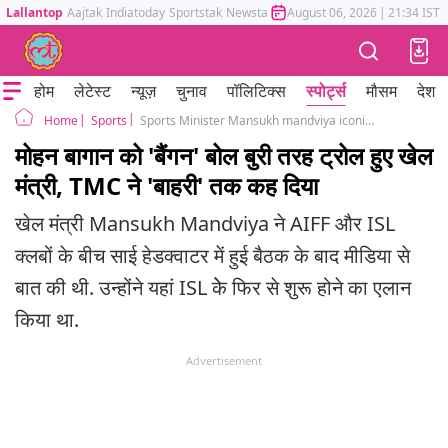
Lallantop
Aajtak
Indiatoday
Sportstak
Newstak
Mumbai Tak
August 06, 2026
Astrotak
|
21:34 IST
होम
लेटेस्ट
न्यूज़
चुनाव
पॉलिटिक्स
स्पोर्ट्स
मौसम
देश
Sports
Sports Minister Mansukh mandviya iconic club names Mohan Baigan East Baigan
Home
मोहन बागान को 'बैंगन' बोल बुरी तरह ट्रोल हुए खेल
मंत्री, TMC ने 'बाहरी' तक कह दिया
खेल मंत्री Mansukh Mandviya ने AIFF और ISL
क्लबों के बीच साई हेडक्वाटर में हुई बैठक के बाद मीडिया से
बात की थी. उन्होंने यहां ISL केे फिर से शुरू होने का एलान
किया था.
Advertisement