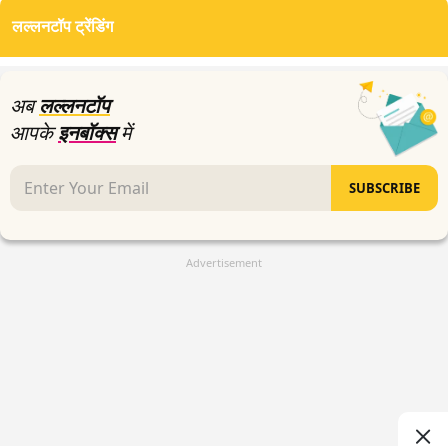
लल्लनटॉप ट्रेंडिंग
अब
लल्लनटॉप
आपके
इनबॉक्स
में
SUBSCRIBE
Advertisement