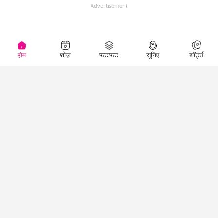
Advertisement
होम
शोज़
फटाफट
सुनिए
शॉर्ट्स
(
)
Top Shows
LallanKhas News
Entertainment
News
The Lallantop Show
Hindi Satire & Humor
Duniyadaari
Lallankhas Specials
Guest in the
Breaking News
Entertainment News
Newsroom
Top Political News
Hindi
Netanagri
Hindi
Top stories Cinema
Lallantop Baithki
Top History News
Entertainment Special
Kharcha Paani
Real Stories News
News
Aasan Bhasha Mein
Latest Political News
Top movies series
Social List
Top Literature News
review
Tarikh
Top Persons News
Latest Entertainment
Sehat
Top Profiles
News
The Cinema Show
Viral News
Business News
Technology
Top News
News
Business News in
Breaking News Hindi
Hindi
Top News Hindi
Latest Business News
Technology News in
Latest News Hindi
Business Special News
Hindi
Social Media News