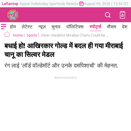
Lallantop
Aajtak
Indiatoday
Sportstak
Newstak
Mumbai Tak
August 09, 2026
Astrotak
|
13:34 IST
होम
लेटेस्ट
न्यूज़
चुनाव
पॉलिटिक्स
स्पोर्ट्स
मौसम
देश
Sports
Silver-medalist Mirabai Chanu Could be Awarded the Gold Medal, Classic Clickbait by Indian Media
Home
बधाई हो! आखिरकार गोल्ड में बदल ही गया मीराबाई
चानू का सिल्वर मेडल
रंग लाई 'लॉर्ड वॉल्डेमॉर्ट और उनके दमपिशाचों' की मेहनत.
Advertisement