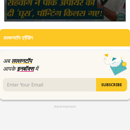
0
seconds
of
लल्लनटॉप ट्रेंडिंग
3
minutes,
31
seconds
अब
लल्लनटॉप
आपके
इनबॉक्स
में
SUBSCRIBE
Advertisement