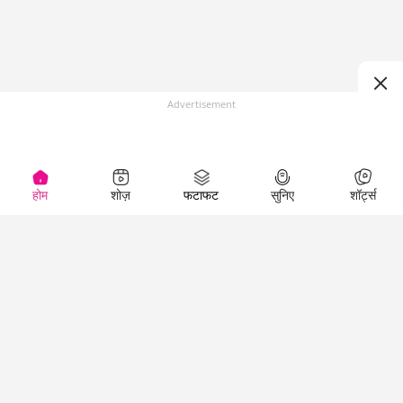
Advertisement
होम
शोज़
फटाफट
सुनिए
शॉर्ट्स
(
)
Top Shows
LallanKhas News
Entertainment
News
The Lallantop Show
Hindi Satire & Humor
Duniyadaari
Lallankhas Specials
Guest in the
Breaking News
Entertainment News
Newsroom
Top Political News
Hindi
Netanagri
Hindi
Top stories Cinema
Lallantop Baithki
Top History News
Entertainment Special
Kharcha Paani
Real Stories News
News
Aasan Bhasha Mein
Latest Political News
Top movies series
Social List
Top Literature News
review
Tarikh
Top Persons News
Latest Entertainment
Sehat
Top Profiles
News
The Cinema Show
Viral News