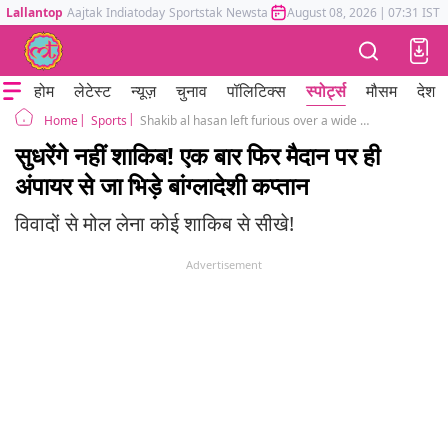
Lallantop
Aajtak
Indiatoday
Sportstak
Newstak
Mumbai Tak
August 08, 2026
Astrotak
|
07:31 IST
होम
लेटेस्ट
न्यूज़
चुनाव
पॉलिटिक्स
स्पोर्ट्स
मौसम
देश
Sports
Shakib al hasan left furious over a wide ball decision in BPL Match
Home
सुधरेंगे नहीं शाकिब! एक बार फिर मैदान पर ही
अंपायर से जा भिड़े बांग्लादेशी कप्तान
विवादों से मोल लेना कोई शाकिब से सीखे!
Advertisement