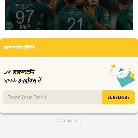
0
seconds
of
लल्लनटॉप ट्रेंडिंग
0
seconds
अब
लल्लनटॉप
आपके
इनबॉक्स
में
SUBSCRIBE
Advertisement