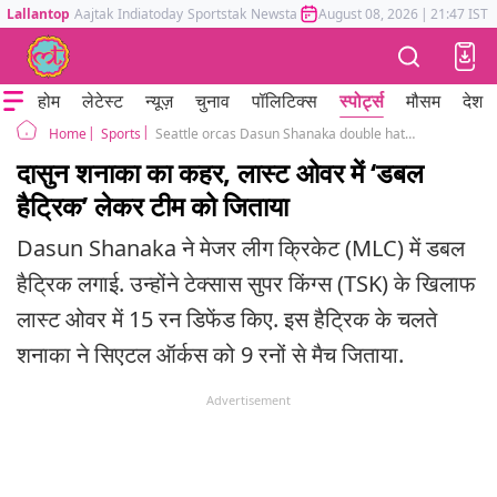
Lallantop
Aajtak
Indiatoday
Sportstak
Newstak
Mumbai Tak
August 08, 2026
Astrotak
|
21:47 IST
होम
लेटेस्ट
न्यूज़
चुनाव
पॉलिटिक्स
स्पोर्ट्स
मौसम
देश
Sports
Seattle orcas Dasun Shanaka double hattrick against texas Super kings mlc 2026
Home
दासुन शनाका का कहर, लास्ट ओवर में ‘डबल
हैट्रिक’ लेकर टीम को जिताया
Dasun Shanaka ने मेजर लीग क्रिकेट (MLC) में डबल
हैट्रिक लगाई. उन्होंने टेक्सास सुपर किंग्स (TSK) के खिलाफ
लास्ट ओवर में 15 रन डिफेंड किए. इस हैट्रिक के चलते
शनाका ने सिएटल ऑर्कस को 9 रनों से मैच जिताया.
Advertisement