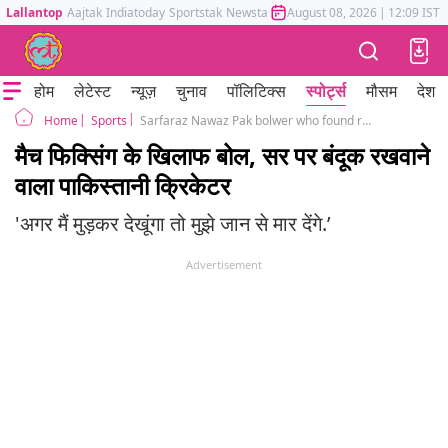
Lallantop
Aajtak
Indiatoday
Sportstak
Newstak
Mumbai Tak
August 08, 2026
Astrotak
|
12:09 IST
होम
लेटेस्ट
न्यूज़
चुनाव
पॉलिटिक्स
स्पोर्ट्स
मौसम
देश
Sports
Sarfaraz Nawaz Pak bolwer who found reverse swing was threatened for speaking out against match fixing
Home
मैच फिक्सिंग के खिलाफ बोल, सर पर बंदूक रखवाने
वाला पाकिस्तानी क्रिकेटर
'अगर मैं मुड़कर देखूंगा तो मुझे जान से मार देंगे.’
Advertisement