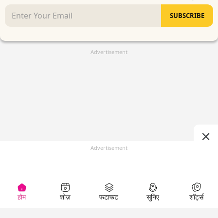
SUBSCRIBE
Advertisement
Advertisement
होम
शोज़
फटाफट
सुनिए
शॉर्ट्स
(
)