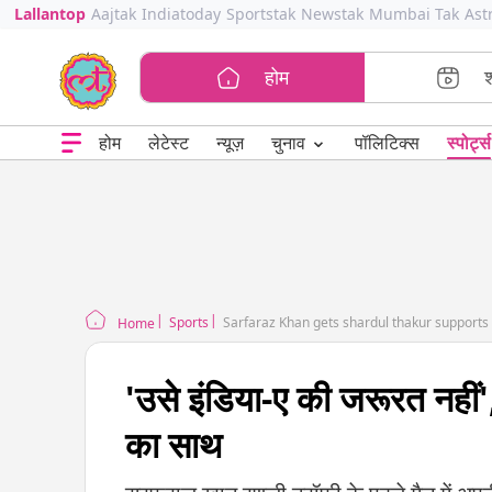
Lallantop
Aajtak
Indiatoday
Sportstak
Newstak
Mumbai Tak
Ast
होम
⌄
चुनाव
होम
लेटेस्ट
न्यूज़
पॉलिटिक्स
स्पोर्ट्स
Sports
Sarfaraz Khan gets shardul thakur supports s
Home
'उसे इंडिया-ए की जरूरत नही
का साथ