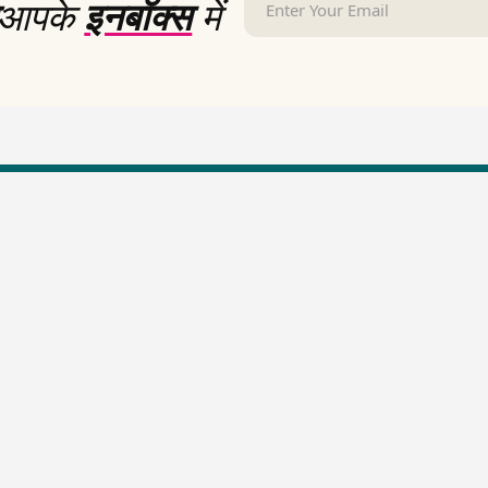
आपके
इनबॉक्स
में
LallanKhas News
Entertainment New
Hindi Satire & Humor
Entertainment News Hindi
Lallankhas Specials
Top stories Cinema
Breaking News
Entertainment Special New
Top Political News Hindi
Top movies series review
Top History News
Latest Entertainment News
Real Stories News
Latest Political News
Top Literature News
Top Persons News
Top Profiles