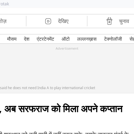
rotak
शोज़
देखिए
चुनाव
मौसम
देश
एंटरटेनमेंट
ऑटो
लल्लनख़ास
टेक्नोलॉजी
से
Advertisement
aid he does not need India A to play international cricket
ं', अब सरफराज को मिला अपने कप्तान