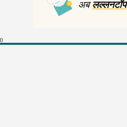
अब
लल्लनटॉप
90%
(
)
Top Shows
The Lallantop Show
Duniyadaari
Guest in the Newsroom
Netanagri
Lallantop Baithki
Kharcha Paani
Social Media
Aasan Bhasha Mein
Social List
Tarikh
Sehat