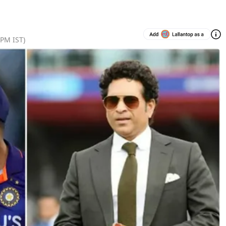
 PM
IST)