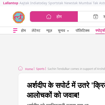
Lallantop
Aajtak
Indiatoday
Sportstak
Newstak
Mumbai Tak
Ast
होम
⌄
चुनाव
होम
लेटेस्ट
न्यूज़
पॉलिटिक्स
स्पोर्ट्स
Sports
Sachin Tendulkar comes in support of Arshd
Home
अर्शदीप के सपोर्ट में उतरे 'क्
आलोचकों को जवाब!