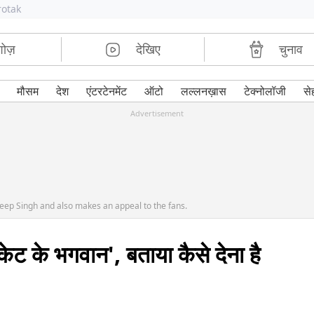
rotak
शोज़
देखिए
चुनाव
मौसम
देश
एंटरटेनमेंट
ऑटो
लल्लनख़ास
टेक्नोलॉजी
से
Advertisement
eep Singh and also makes an appeal to the fans.
रिकेट के भगवान', बताया कैसे देना है