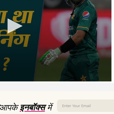
आपके
इनबॉक्स
में