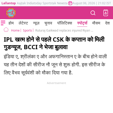
Lallantop
Aajtak
Indiatoday
Sportstak
Newstak
Mumbai Tak
August 06, 2026
Astrotak
|
21:02 IST
होम
लेटेस्ट
न्यूज़
चुनाव
पॉलिटिक्स
स्पोर्ट्स
मौसम
देश
Sports
Ruturaj Gaikwad replaces injured Riyan Parag in India-A squad for T20I tri-series
Home
IPL खत्म होने से पहले CSK के कप्तान को मिली
गुडन्यूज, BCCI ने भेजा बुलावा
इंडिया ए, श्रीलंका ए और अफगानिस्तान ए के बीच होने वाली
यह तीन देशों की सीरीज नौ जून से शुरू होगी. इस सीरीज के
लिए वैभव सूर्यवंशी को मौका दिया गया है.
Advertisement