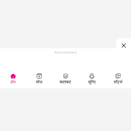
Advertisement
होम
शोज़
फटाफट
सुनिए
शॉर्ट्स
(
)
Top Shows
LallanKhas News
Entertainment
News
The Lallantop Show
Hindi Satire & Humor
Duniyadaari
Lallankhas Specials
Guest in the
Breaking News
Entertainment News
Newsroom
Top Political News
Hindi
Netanagri
Hindi
Top stories Cinema
Lallantop Baithki
Top History News
Entertainment Special
Kharcha Paani
Real Stories News
News