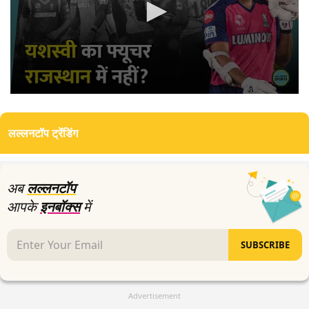
0
seconds
of
लल्लनटॉप ट्रेंडिंग
6
minutes,
9
seconds
अब
लल्लनटॉप
आपके
इनबॉक्स
में
SUBSCRIBE
Advertisement