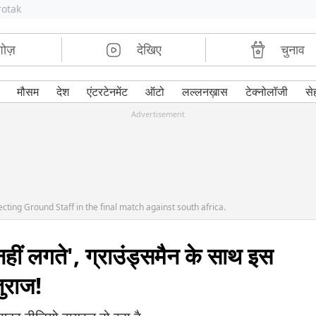
rotak
शोज़
देखिए
चुनाव
मौसम
देश
एंटरटेनमेंट
ऑटो
लल्लनख़ास
टेक्नोलॉजी
से
Advertisement
cting Ground Staff in the final match against south africa.
 नहीं लगते', ग्राउंड्समैन के साथ इस
ुराज!