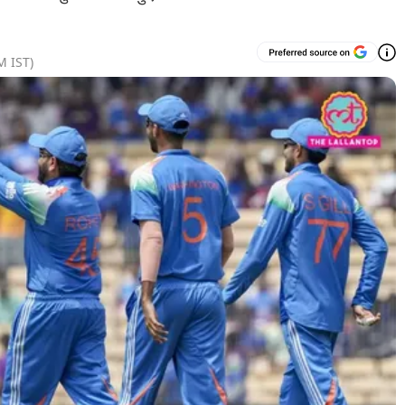
AM
IST)