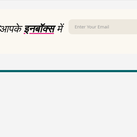
आपके
इनबॉक्स
में
LallanKhas News
Entertainment New
Hindi Satire & Humor
Entertainment News Hindi
Lallankhas Specials
Top stories Cinema
Breaking News
Entertainment Special New
Top Political News Hindi
Top movies series review
Top History News
Latest Entertainment News
Real Stories News