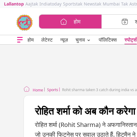
Lallantop
Aajtak
Indiatoday
Sportstak
Newstak
Mumbai Tak
Ast
होम
⌄
चुनाव
होम
लेटेस्ट
न्यूज़
पॉलिटिक्स
स्पोर्ट्स
Sports
Rohit sharma taken 3 catch during india vs 
Home
रोहित शर्मा को अब कौन करेगा 
रोहित शर्मा (Rohit Sharma) ने अफगानिस्तान
जो उनकी फिटनेस पर सवाल उठाते हैं. हिटमैन ने ग