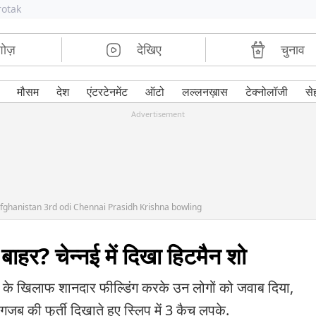
rotak
शोज़
देखिए
चुनाव
मौसम
देश
एंटरटेनमेंट
ऑटो
लल्लनख़ास
टेक्नोलॉजी
से
Advertisement
afghanistan 3rd odi Chennai Prasidh Krishna bowling
बाहर? चेन्नई में दिखा हिटमैन शो
 के खिलाफ शानदार फील्डिंग करके उन लोगों को जवाब दिया,
जब की फुर्ती दिखाते हुए स्लिप में 3 कैच लपके.