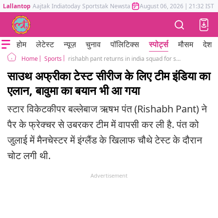
Lallantop
Aajtak
Indiatoday
Sportstak
Newstak
Mumbai Tak
August 06, 2026
Astrotak
|
21:32 IST
होम
लेटेस्ट
न्यूज़
चुनाव
पॉलिटिक्स
स्पोर्ट्स
मौसम
देश
Sports
rishabh pant returns in india squad for south africa test series
Home
साउथ अफ्रीका टेस्ट सीरीज के लिए टीम इंडिया का
एलान, बावुमा का बयान भी आ गया
स्टार विकेटकीपर बल्लेबाज ऋषभ पंत (Rishabh Pant) ने
पैर के फ्रेक्चर से उबरकर टीम में वापसी कर ली है. पंत को
जुलाई में मैनचेस्टर में इंग्लैंड के खिलाफ चौथे टेस्ट के दौरान
चोट लगी थी.
Advertisement