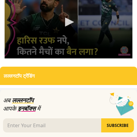
0
seconds
of
लल्लनटॉप ट्रेंडिंग
2
minutes,
58
seconds
अब
लल्लनटॉप
आपके
इनबॉक्स
में
SUBSCRIBE