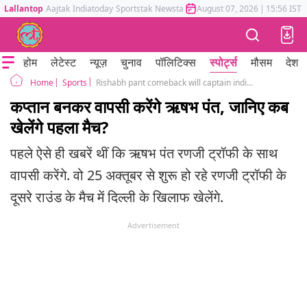
Lallantop
Aajtak
Indiatoday
Sportstak
Newstak
Mumbai Tak
August 07, 2026
Astrotak
|
15:56 IST
होम
लेटेस्ट
न्यूज़
चुनाव
पॉलिटिक्स
स्पोर्ट्स
मौसम
देश
Sports
Rishabh pant comeback will captain india a vs south Africa sai Sudarshan
Home
कप्तान बनकर वापसी करेंगे ऋषभ पंत, जानिए कब
खेलेंगे पहला मैच?
पहले ऐसे ही खबरें थीं कि ऋषभ पंत रणजी ट्रॉफी के साथ
वापसी करेंगे. वो 25 अक्तूबर से शुरू हो रहे रणजी ट्रॉफी के
दूसरे राउंड के मैच में दिल्ली के खिलाफ खेलेंगे.
Advertisement