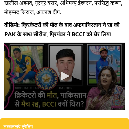
खलील अहमद, गुरनूर बरार, अभिमन्यु ईश्वरन, प्रसिद्ध कृष्णा,
मोहम्मद सिराज, आकाश दीप.
वीडियो: क्रिकेटरों की मौत के बाद अफगानिस्तान ने रद्द की
PAK के साथ सीरीज, प्रियंका ने BCCI को घेर लिया
0
seconds
of
लल्लनटॉप ट्रेंडिंग
0