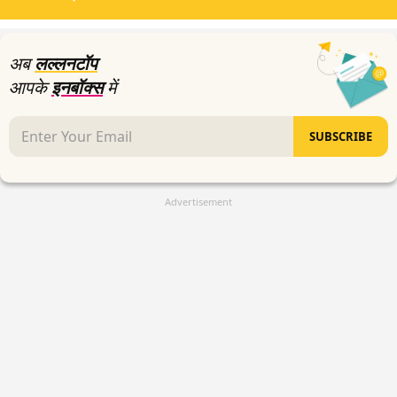
seconds
अब
लल्लनटॉप
आपके
इनबॉक्स
में
SUBSCRIBE
Advertisement