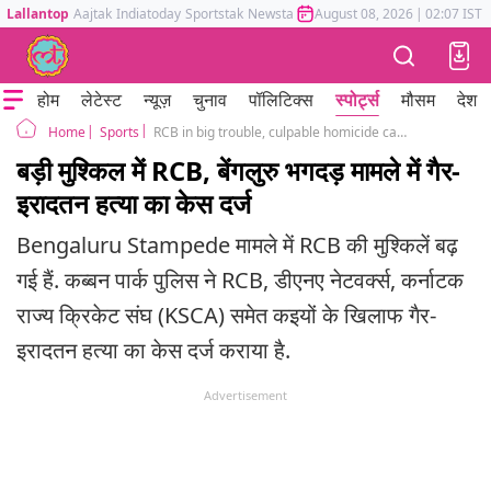
Lallantop
Aajtak
Indiatoday
Sportstak
Newstak
Mumbai Tak
August 08, 2026
Astrotak
|
02:07 IST
होम
लेटेस्ट
न्यूज़
चुनाव
पॉलिटिक्स
स्पोर्ट्स
मौसम
देश
Sports
RCB in big trouble, culpable homicide case filed against team amid Bengaluru Stampede
Home
बड़ी मुश्किल में RCB, बेंगलुरु भगदड़ मामले में गैर-
इरादतन हत्या का केस दर्ज
Bengaluru Stampede मामले में RCB की मुश्किलें बढ़
गई हैं. कब्बन पार्क पुलिस ने RCB, डीएनए नेटवर्क्स, कर्नाटक
राज्य क्रिकेट संघ (KSCA) समेत कइयों के खिलाफ गैर-
इरादतन हत्या का केस दर्ज कराया है.
Advertisement