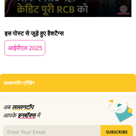
0
seconds
of
इस पोस्ट से जुड़े हुए हैशटैग्स
20
minutes,
16
आईपीएल 2025
seconds
लल्लनटॉप ट्रेंडिंग
अब
लल्लनटॉप
आपके
इनबॉक्स
में
SUBSCRIBE