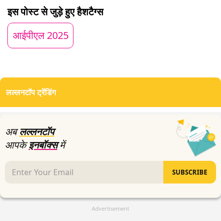
of
इस पोस्ट से जुड़े हुए हैशटैग्स
2
minutes,
29
आईपीएल 2025
seconds
लल्लनटॉप ट्रेंडिंग
अब
लल्लनटॉप
आपके
इनबॉक्स
में
SUBSCRIBE
Advertisement