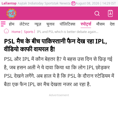
Lallantop
Aajtak
Indiatoday
Sportstak
Newstak
Mumbai Tak
August 08, 2026
Astrotak
|
14:29 IST
होम
लेटेस्ट
न्यूज़
चुनाव
पॉलिटिक्स
स्पोर्ट्स
मौसम
देश
Sports
IPL and PSL which is better debate again started after a Pakistani fan caught watching IPL during PSL match
Home
PSL मैच के बीच पाकिस्तानी फैन देख रहा IPL,
वीडियो काफी वायरल है!
PSL और IPL में कौन बेहतर है? ये बहस उस दिन से छ‍िड़ गई
है, जब हसन अली ने ये दावा किया था कि लोग IPL छोड़कर
PSL देखने लगेंगे. अब हाल ये है कि PSL के दौरान स्टेड‍ियम में
बैठा एक फैन IPL का मैच देखता नजर आ रहा है.
Advertisement