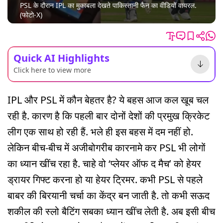
PSL के दौरान IPL का मुकाबला देखते पाकिस्तानी फैन का वीडि‍यों वायरल.
(फोटो-X)
Quick AI Highlights
Click here to view more
IPL और PSL में कौन बेहतर है? ये बहस आज कल खूब चल
रही है. कारण है क‍ि पहली बार दोनों देशों की प्रमुख क्रि‍केट
लीग एक साथ हो रही हैं. भले ही इस बहस में दम नहीं हो.
लेकिन बीच-बीच में अजीबोगरीब कारनामे कर PSL भी लोगों
का ध्यान खींच रहा है. चाहे वो ‘प्लेयर ऑफ द मैच’ को हेयर
ड्रायर ग‍िफ्ट करना हो या हेयर ट्र‍िमर. कभी PSL से पहले
बाबर की बिरयानी चर्चा का केंद्र बन जाती है. तो कभी सऊद
शकील की स्लो बैटिंग सबका ध्यान खींच लेती है. अब इसी बीच