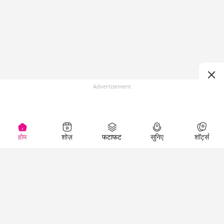
Advertisement
होम
शोज़
फटाफट
सुनिए
शॉर्ट्स
(
)
Top Shows
LallanKhas News
Entertainment
News
The Lallantop Show
Hindi Satire & Humor
Duniyadaari
Lallankhas Specials
Guest in the
Breaking News
Entertainment News
Newsroom
Top Political News
Hindi
Netanagri
Hindi
Top stories Cinema
Lallantop Baithki
Top History News
Entertainment Special
Kharcha Paani
Real Stories News
News