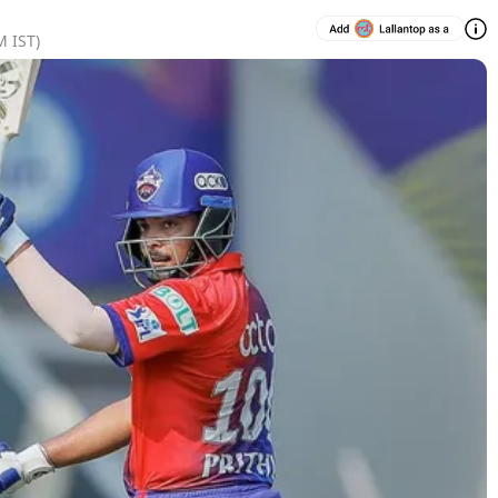
M
IST)