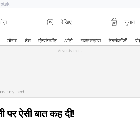
rotak
शोज़
देखिए
चुनाव
मौसम
देश
एंटरटेनमेंट
ऑटो
लल्लनख़ास
टेक्नोलॉजी
से
Advertisement
 near my mind
ापसी पर ऐसी बात कह दी!