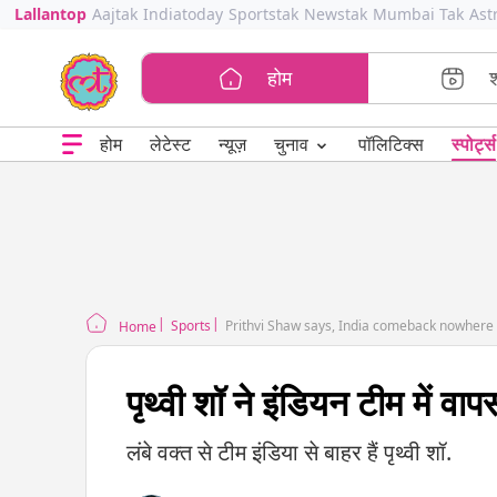
Lallantop
Aajtak
Indiatoday
Sportstak
Newstak
Mumbai Tak
Ast
होम
⌄
चुनाव
होम
लेटेस्ट
न्यूज़
पॉलिटिक्स
स्पोर्ट्स
Sports
Prithvi Shaw says, India comeback nowhere
Home
पृथ्वी शॉ ने इंडियन टीम में व
लंबे वक्त से टीम इंडिया से बाहर हैं पृथ्वी शॉ.