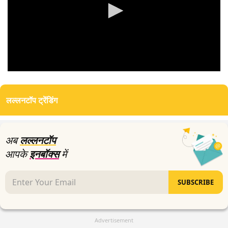
0
seconds
of
लल्लनटॉप ट्रेंडिंग
0
seconds
अब
लल्लनटॉप
आपके
इनबॉक्स
में
SUBSCRIBE
Advertisement