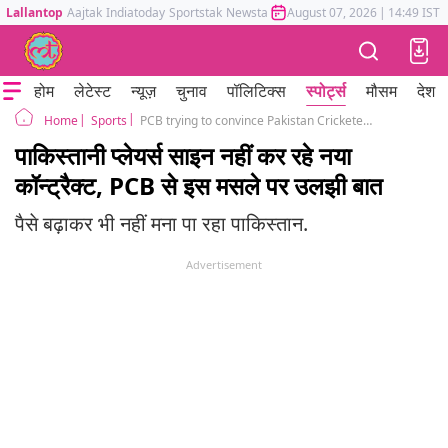
Lallantop
Aajtak
Indiatoday
Sportstak
Newstak
Mumbai Tak
August 07, 2026
Astrotak
|
14:49 IST
होम
लेटेस्ट
न्यूज़
चुनाव
पॉलिटिक्स
स्पोर्ट्स
मौसम
देश
Sports
PCB trying to convince Pakistan Cricketers including Babar Azam to sign new central contract
Home
पाकिस्तानी प्लेयर्स साइन नहीं कर रहे नया
कॉन्ट्रैक्ट, PCB से इस मसले पर उलझी बात
पैसे बढ़ाकर भी नहीं मना पा रहा पाकिस्तान.
Advertisement