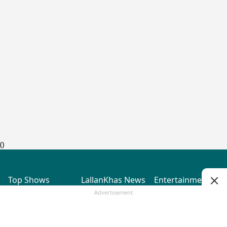
(
)
Top Shows
LallanKhas News
Entertainment
News
The Lallantop Show
Hindi Satire & Humor
Advertisement
Duniyadaari
Lallankhas Specials
Guest in the
Breaking News
Entertainment News
Newsroom
Top Political News
Hindi
Netanagri
Hindi
Top stories Cinema
Lallantop Baithki
Top History News
Entertainment Special