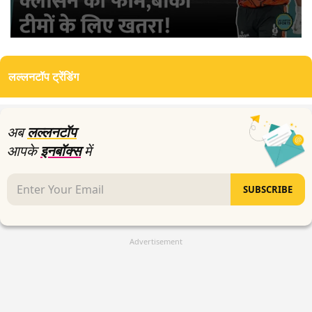
0
seconds
of
लल्लनटॉप ट्रेंडिंग
0
seconds
अब
लल्लनटॉप
आपके
इनबॉक्स
में
SUBSCRIBE
Advertisement