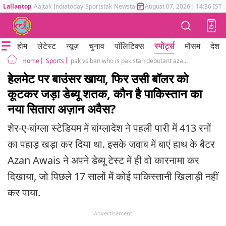
Lallantop
Aajtak
Indiatoday
Sportstak
Newstak
Mumbai Tak
August 07, 2026
Astrotak
|
14:36 IST
होम
लेटेस्ट
न्यूज़
चुनाव
पॉलिटिक्स
स्पोर्ट्स
मौसम
देश
Sports
pak vs ban who is pakistan debutant azan awais who hit century in dhaka test
Home
हेलमेट पर बाउंसर खाया, फिर उसी बॉलर को
कूटकर जड़ा डेब्यू शतक, कौन है पाकिस्तान का
नया सितारा अज़ान अवैस?
शेर-ए-बांग्ला स्टेडियम में बांग्लादेश ने पहली पारी में 413 रनों
का पहाड़ खड़ा कर दिया था. इसके जवाब में बाएं हाथ के बैटर
Azan Awais ने अपने डेब्यू टेस्ट में ही वो कारनामा कर
दिखाया, जो पिछले 17 सालों में कोई पाकिस्तानी खिलाड़ी नहीं
कर पाया.
Advertisement