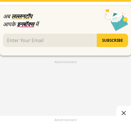
2
seconds
अब
लल्लनटॉप
आपके
इनबॉक्स
में
SUBSCRIBE
Advertisement
Advertisement