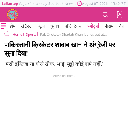
Lallantop
Aajtak
Indiatoday
Sportstak
Newstak
Mumbai Tak
August 07, 2026
Astrotak
|
15:40 IST
होम
लेटेस्ट
न्यूज़
चुनाव
पॉलिटिक्स
स्पोर्ट्स
मौसम
देश
Sports
Pak Cricketer Shadab Khan lashes out at social media user for English
Home
पाकिस्तानी क्रिकेटर शादाब खान ने अंग्रेजी पर
सुना दिया!
'मेसी इंग्लिश ना बोले ठीक. भाई, मुझे कोई शर्म नहींं.'
Advertisement