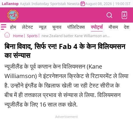
Lallantop
Aajtak
Indiatoday
Sportstak
Newstak
Mumbai Tak
August 08, 2026
Astrotak
|
19:00 IST
होम
लेटेस्ट
न्यूज़
चुनाव
पॉलिटिक्स
स्पोर्ट्स
मौसम
देश
Sports
new Zealand batter Kane Williamson announced international cricket retirement eng vs nz test series lords test
Home
बिना विवाद, सिर्फ रन! Fab 4 के केन विलियमसन
का संन्यास
न्यूजीलैंड के पूर्व कप्तान केन विलियमसन (Kane
Williamson) ने इंटरनेशनल क्रिकेट से रिटायरमेंट ले लिया
है. उन्होंने इंग्लैंड के खिलाफ खेली जा रही टेस्ट सीरीज के
बीच में ही तत्तकाल प्रभाव से संन्यास ले लिया. विलियमसन
न्यूजीलैंड के लिए 16 साल तक खेले.
Advertisement