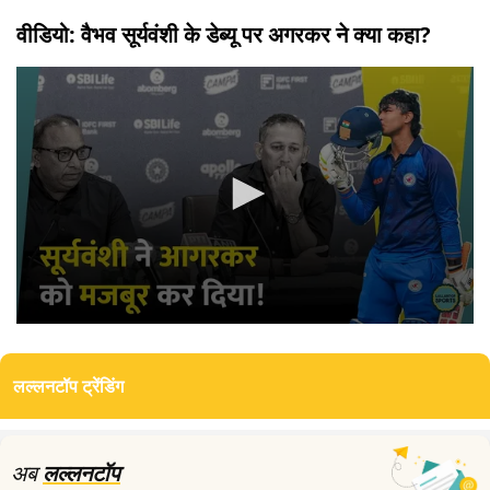
वीडियो: वैभव सूर्यवंशी के डेब्यू पर अगरकर ने क्या कहा?
0
seconds
of
लल्लनटॉप ट्रेंडिंग
5
minutes,
44
seconds
अब
लल्लनटॉप