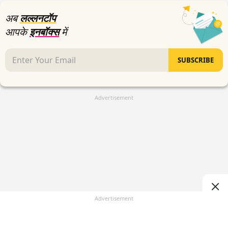
seconds
अब
लल्लनटॉप
आपके
इनबॉक्स
में
SUBSCRIBE
Advertisement
Advertisement