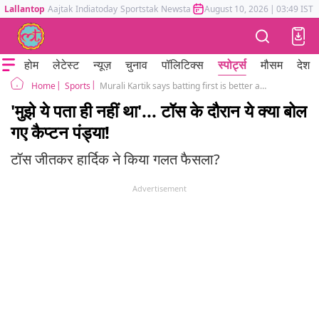
Lallantop
Aajtak
Indiatoday
Sportstak
Newstak
Mumbai Tak
August 10, 2026
Astrotak
|
03:49 IST
होम
लेटेस्ट
न्यूज़
चुनाव
पॉलिटिक्स
स्पोर्ट्स
मौसम
देश
Sports
Murali Kartik says batting first is better after Hardik Pandya opts to bowl 2nd T20I in Pune, Hardik epic reply goes viral
Home
'मुझे ये पता ही नहीं था'... टॉस के दौरान ये क्या बोल
गए कैप्टन पंड्या!
टॉस जीतकर हार्दिक ने किया गलत फैसला?
Advertisement