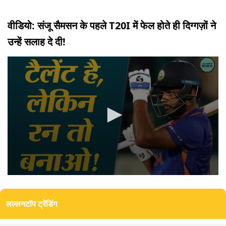
वीडियो: संजू सैमसन के पहले T20I में फेल होते ही दिग्गज़ों ने
उन्हें सलाह दे दी!
0
seconds
of
लल्लनटॉप ट्रेंडिंग
2
minutes,
16