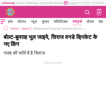
Lallantop
Aajtak
Indiatoday
Sportstak
Newstak
Mumbai Tak
August 10, 2026
Astrotak
|
19:46 IST
होम
लेटेस्ट
न्यूज़
चुनाव
पॉलिटिक्स
स्पोर्ट्स
मौसम
देश
Sports
Mohammed Siraj has become the no 1 ODI fast bowler in the latest ICC ranking
Home
बोल्ट-बुमराह भूल जाइये, सिराज वनडे क्रिकेट के
नए किंग
गजब की फॉर्म में है सिराज
Advertisement