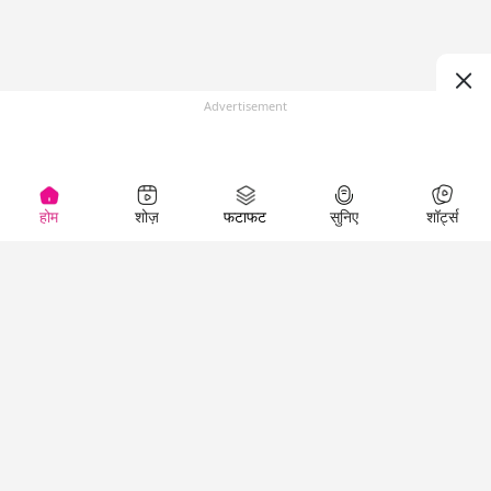
Advertisement
होम
शोज़
फटाफट
सुनिए
शॉर्ट्स
(
)
Top Shows
LallanKhas News
Entertainment
News
The Lallantop Show
Hindi Satire & Humor
Duniyadaari
Lallankhas Specials
Guest in the
Breaking News
Entertainment News
Newsroom
Top Political News
Hindi
Netanagri
Hindi
Top stories Cinema
Lallantop Baithki
Top History News
Entertainment Special
Kharcha Paani
Real Stories News
News
Aasan Bhasha Mein
Latest Political News
Top movies series
Social List
Top Literature News
review
Tarikh
Top Persons News
Latest Entertainment
Sehat
Top Profiles
News
The Cinema Show
Viral News