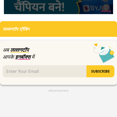
0
seconds
of
लल्लनटॉप ट्रेंडिंग
3
minutes,
57
seconds
अब
लल्लनटॉप
आपके
इनबॉक्स
में
SUBSCRIBE
Advertisement