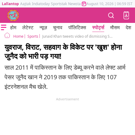
Lallantop
Aajtak
Indiatoday
Sportstak
Newstak
Mumbai Tak
August 10, 2026
Astrotak
|
06:59 IST
होम
लेटेस्ट
न्यूज़
चुनाव
पॉलिटिक्स
स्पोर्ट्स
मौसम
देश
Sports
Junaid Khan tweets video of dismissing Sehwag, Kohli and Yuvraj, gets trolled
Home
युवराज, विराट, सहवाग के विकेट पर 'खुश' होना
जुनैद को भारी पड़ गया!
साल 2011 में पाकिस्तान के लिए डेब्यू करने वाले लेफ्ट आर्म
पेसर जुनैद खान ने 2019 तक पाकिस्तान के लिए 107
इंटरनेशनल मैच खेले.
Advertisement