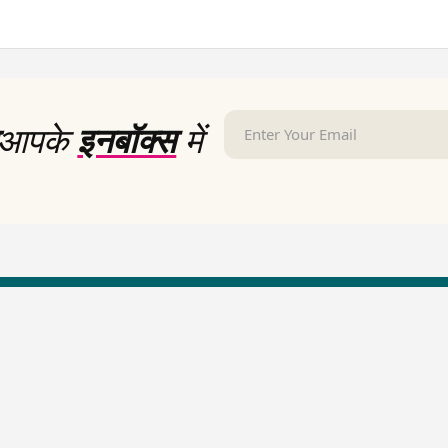
आपके
इनबॉक्स
में
LallanKhas News
Entertainment New
Hindi Satire & Humor
Entertainment News Hindi
Lallankhas Specials
Top stories Cinema
Breaking News
Entertainment Special New
Top Political News Hindi
Top movies series review