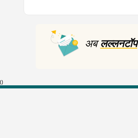
अब
लल्लनटॉप
(
)
Top Shows
The Lallantop Show
Duniyadaari
Guest in the Newsroom
Netanagri