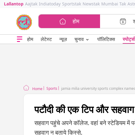
Lallantop
Aajtak
Indiatoday
Sportstak
Newstak
Mumbai Tak
Ast
होम
⌄
चुनाव
होम
लेटेस्ट
न्यूज़
पॉलिटिक्स
स्पोर्ट्स
Sports
Home
पटौदी की एक टिप और सहवाग न
सहवाग पहुंचे अपने कॉलेज. वहां बने स्टेडियम में
सहवाग न बताये किस्से.