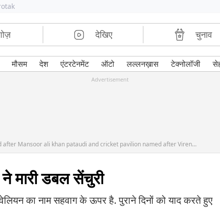
rotak
शोज़
देखिए
चुनाव
मौसम
देश
एंटरटेनमेंट
ऑटो
लल्लनख़ास
टेक्नोलॉजी
से
Advertisement
jamia milia university sports complex named after Mansoor ali khan pataudi and cricket pavilion named after Virender Sehwag inaugurated by Sharmila Tagore
े मारी डबल सेंचुरी
 पवेलियन का नाम सहवाग के ऊपर है. पुराने दिनों को याद करते हुए