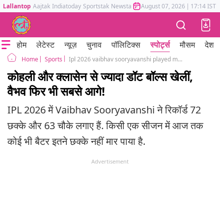
Lallantop
Aajtak
Indiatoday
Sportstak
Newstak
Mumbai Tak
August 07, 2026
Astrotak
|
17:14 IST
होम
लेटेस्ट
न्यूज़
चुनाव
पॉलिटिक्स
स्पोर्ट्स
मौसम
देश
Sports
Ipl 2026 vaibhav sooryavanshi played more dot balls than virat kohli heinrich klaasen
Home
कोहली और क्लासेन से ज्यादा डॉट बॉल्स खेलीं,
वैभव फिर भी सबसे आगे!
IPL 2026 में Vaibhav Sooryavanshi ने रिकॉर्ड 72
छक्के और 63 चौके लगाए हैं. किसी एक सीजन में आज तक
कोई भी बैटर इतने छक्के नहीं मार पाया है.
Advertisement