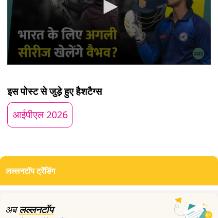
0
seconds
of
इस पोस्ट से जुड़े हुए हैशटैग्स
5
minutes,
44
आईपीएल 2026
seconds
लल्लनटॉप ट्रेंडिंग
अब
लल्लनटॉप